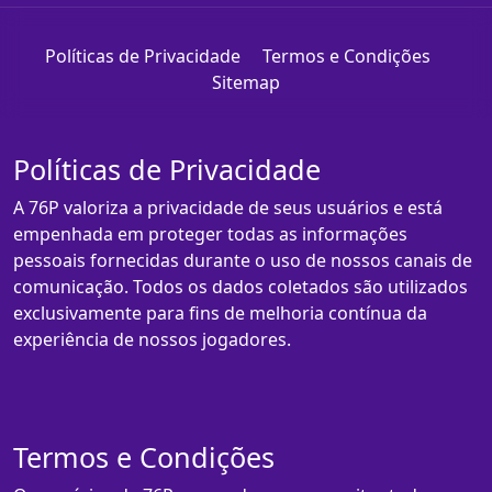
Políticas de Privacidade
Termos e Condições
Sitemap
Políticas de Privacidade
A 76P valoriza a privacidade de seus usuários e está
empenhada em proteger todas as informações
pessoais fornecidas durante o uso de nossos canais de
comunicação. Todos os dados coletados são utilizados
exclusivamente para fins de melhoria contínua da
experiência de nossos jogadores.
Termos e Condições