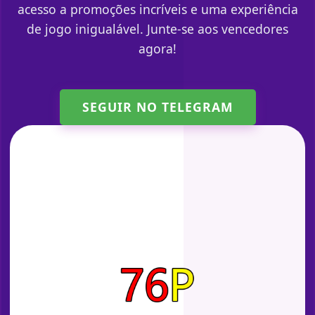
acesso a promoções incríveis e uma experiência
de jogo inigualável. Junte-se aos vencedores
agora!
SEGUIR NO TELEGRAM