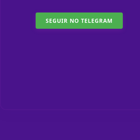
SEGUIR NO TELEGRAM