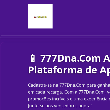
📱 777Dna.Com A
Plataforma de A
Cadastre-se na 777Dna.Com para ganha
em cada recarga. Com a 777Dna.Com, v
promoções incríveis e uma experiência d
Junte-se aos vencedores agora!