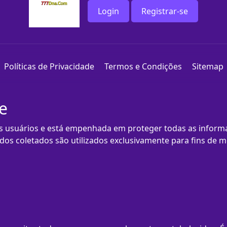
Login
Registrar-se
Políticas de Privacidade
Termos e Condições
Sitemap
de
us usuários e está empenhada em proteger todas as inform
os coletados são utilizados exclusivamente para fins de m