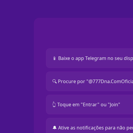
📱 Baixe o app Telegram no seu disp
🔍 Procure por "@777Dna.ComOficia
👆 Toque em "Entrar" ou "Join"
🔔 Ative as notificações para não p