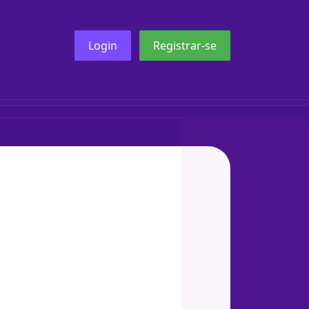
Login
Registrar-se