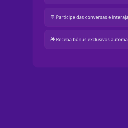
💬 Participe das conversas e interaj
🎁 Receba bônus exclusivos autom