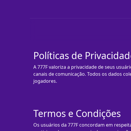
Políticas de Privacida
A 777F valoriza a privacidade de seus usuá
canais de comunicação. Todos os dados cole
jogadores.
Termos e Condições
Os usuários da 777F concordam em respeitar