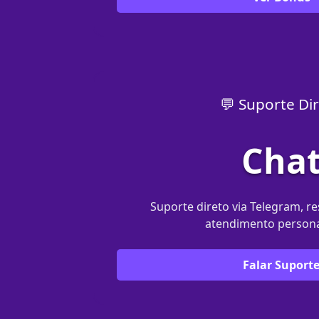
💬 Suporte Di
Cha
Suporte direto via Telegram, r
atendimento persona
Falar Suport