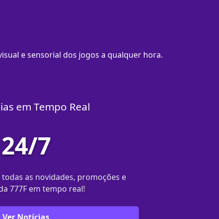
isual e sensorial dos jogos a qualquer hora.
cias em Tempo Real
24/7
e todas as novidades, promoções e
da 777F em tempo real!
Ver Notícias