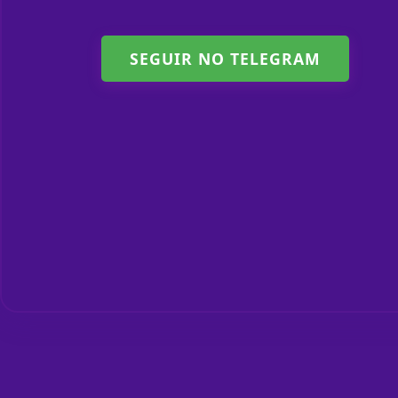
SEGUIR NO TELEGRAM