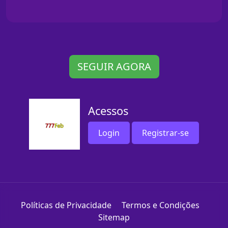
SEGUIR AGORA
Acessos
Login
Registrar-se
Políticas de Privacidade
Termos e Condições
Sitemap