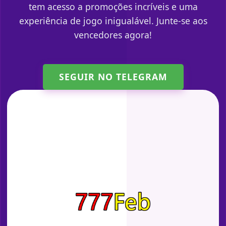
tem acesso a promoções incríveis e uma
experiência de jogo inigualável. Junte-se aos
vencedores agora!
SEGUIR NO TELEGRAM