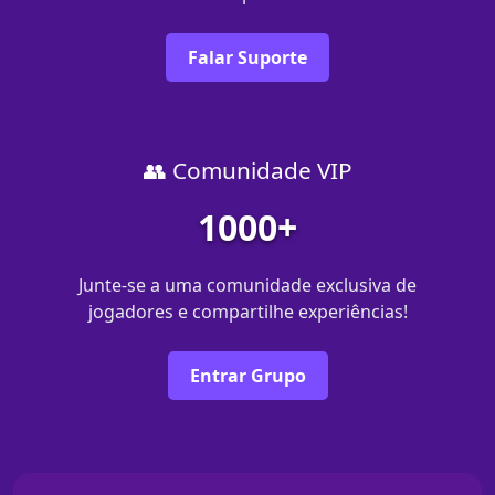
Falar Suporte
👥 Comunidade VIP
1000+
Junte-se a uma comunidade exclusiva de
jogadores e compartilhe experiências!
Entrar Grupo