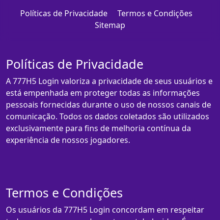
Políticas de Privacidade
Termos e Condições
Sitemap
Políticas de Privacidade
A 777H5 Login valoriza a privacidade de seus usuários e
está empenhada em proteger todas as informações
pessoais fornecidas durante o uso de nossos canais de
comunicação. Todos os dados coletados são utilizados
exclusivamente para fins de melhoria contínua da
experiência de nossos jogadores.
Termos e Condições
Os usuários da 777H5 Login concordam em respeitar