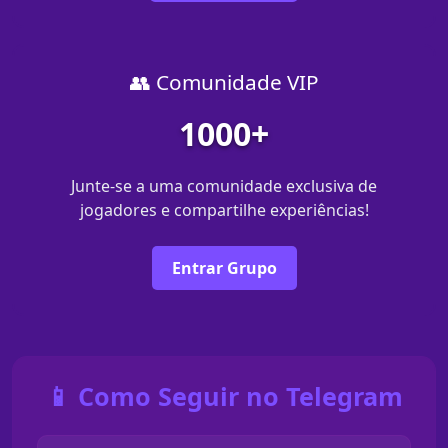
👥 Comunidade VIP
1000+
Junte-se a uma comunidade exclusiva de
jogadores e compartilhe experiências!
Entrar Grupo
📱 Como Seguir no Telegram