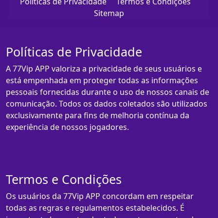
Políticas de Privacidade
Termos e Condições
Sitemap
Políticas de Privacidade
A 77Vip APP valoriza a privacidade de seus usuários e
está empenhada em proteger todas as informações
pessoais fornecidas durante o uso de nossos canais de
comunicação. Todos os dados coletados são utilizados
exclusivamente para fins de melhoria contínua da
experiência de nossos jogadores.
Termos e Condições
Os usuários da 77Vip APP concordam em respeitar
todas as regras e regulamentos estabelecidos. É