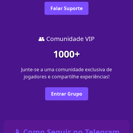
Falar Suporte
👥 Comunidade VIP
1000+
Junte-se a uma comunidade exclusiva de
jogadores e compartilhe experiências!
Entrar Grupo
📱 Como Seguir no Telegram