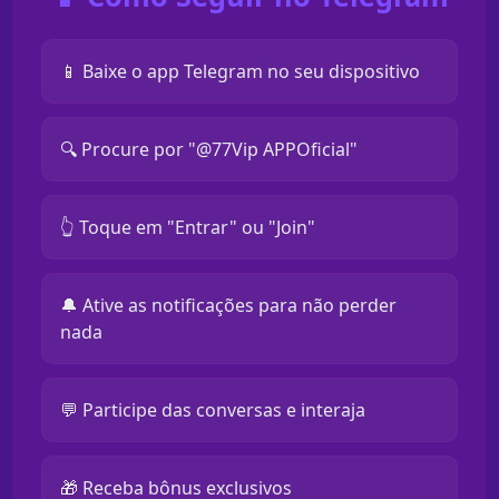
📱 Baixe o app Telegram no seu dispositivo
🔍 Procure por "@77Vip APPOficial"
👆 Toque em "Entrar" ou "Join"
🔔 Ative as notificações para não perder
nada
💬 Participe das conversas e interaja
🎁 Receba bônus exclusivos