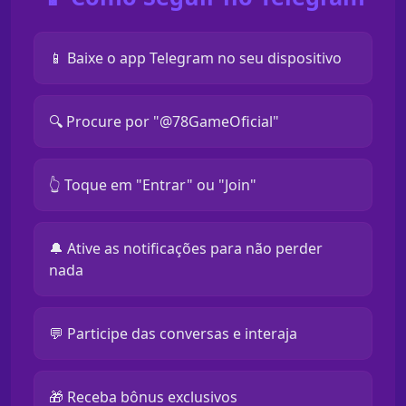
📱 Baixe o app Telegram no seu dispositivo
🔍 Procure por "@78GameOficial"
👆 Toque em "Entrar" ou "Join"
🔔 Ative as notificações para não perder
nada
💬 Participe das conversas e interaja
🎁 Receba bônus exclusivos