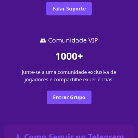
Falar Suporte
👥 Comunidade VIP
1000+
Junte-se a uma comunidade exclusiva de
jogadores e compartilhe experiências!
Entrar Grupo
📱 Como Seguir no Telegram