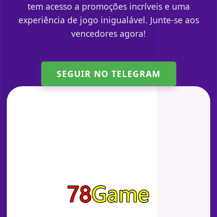
tem acesso a promoções incríveis e uma
experiência de jogo inigualável. Junte-se aos
vencedores agora!
SEGUIR NO TELEGRAM