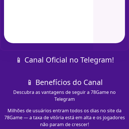
📱 Canal Oficial no Telegram!
📱 Benefícios do Canal
Descubra as vantagens de seguir a 78Game no
Telegram
Milhões de usuários entram todos os dias no site da
78Game — a taxa de vitória está em alta e os jogadores
não param de crescer!