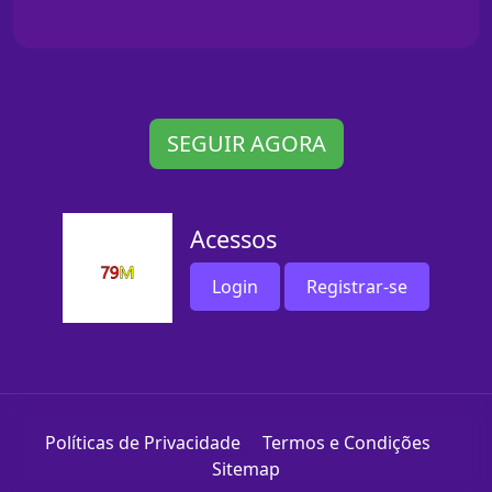
SEGUIR AGORA
Acessos
Login
Registrar-se
Políticas de Privacidade
Termos e Condições
Sitemap