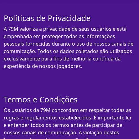
Políticas de Privacidade
A 79M valoriza a privacidade de seus usuários e está
empenhada em proteger todas as informações
pessoais fornecidas durante o uso de nossos canais de
comunicação. Todos os dados coletados são utilizados
exclusivamente para fins de melhoria contínua da
experiência de nossos jogadores.
Termos e Condições
Os usuários da 79M concordam em respeitar todas as
regras e regulamentos estabelecidos. É importante ler
e entender todos os termos antes de participar de
nossos canais de comunicação. A violação destes