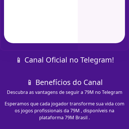
📱 Canal Oficial no Telegram!
📱 Benefícios do Canal
Descubra as vantagens de seguir a 79M no Telegram
Esperamos que cada jogador transforme sua vida com
os jogos profissionais da 79M , disponíveis na
plataforma 79M Brasil .