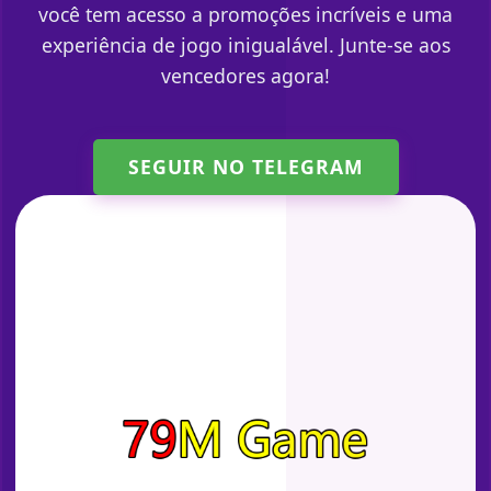
você tem acesso a promoções incríveis e uma
experiência de jogo inigualável. Junte-se aos
vencedores agora!
SEGUIR NO TELEGRAM