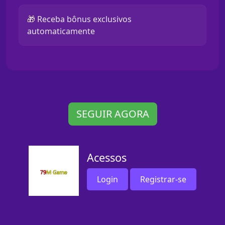
🎁 Receba bônus exclusivos
automaticamente
SEGUIR AGORA
Acessos
Login
Registrar-se