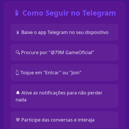
📱 Como Seguir no Telegram
📱 Baixe o app Telegram no seu dispositivo
🔍 Procure por "@79M GameOficial"
👆 Toque em "Entrar" ou "Join"
🔔 Ative as notificações para não perder
nada
💬 Participe das conversas e interaja