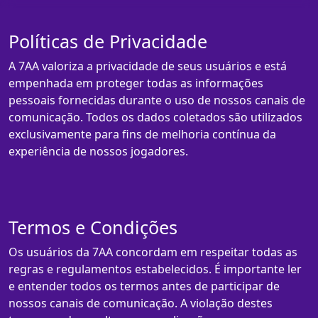
Políticas de Privacidade
A 7AA valoriza a privacidade de seus usuários e está
empenhada em proteger todas as informações
pessoais fornecidas durante o uso de nossos canais de
comunicação. Todos os dados coletados são utilizados
exclusivamente para fins de melhoria contínua da
experiência de nossos jogadores.
Termos e Condições
Os usuários da 7AA concordam em respeitar todas as
regras e regulamentos estabelecidos. É importante ler
e entender todos os termos antes de participar de
nossos canais de comunicação. A violação destes