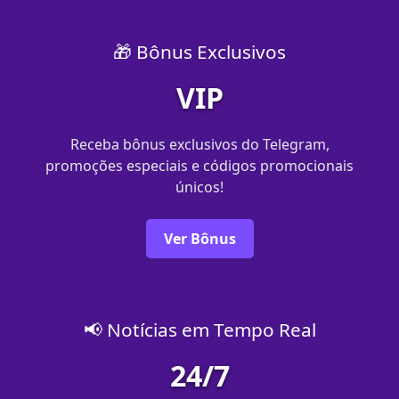
🎁 Bônus Exclusivos
VIP
Receba bônus exclusivos do Telegram,
promoções especiais e códigos promocionais
únicos!
Ver Bônus
📢 Notícias em Tempo Real
24/7