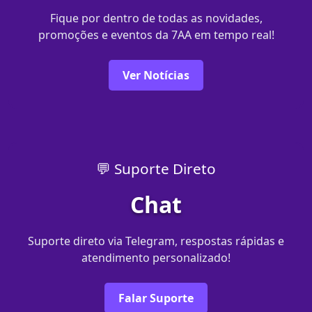
Fique por dentro de todas as novidades,
promoções e eventos da 7AA em tempo real!
Ver Notícias
💬 Suporte Direto
Chat
Suporte direto via Telegram, respostas rápidas e
atendimento personalizado!
Falar Suporte