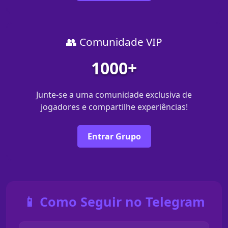
👥 Comunidade VIP
1000+
Junte-se a uma comunidade exclusiva de
jogadores e compartilhe experiências!
Entrar Grupo
📱 Como Seguir no Telegram