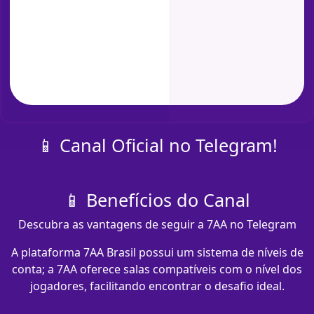
📱 Canal Oficial no Telegram!
📱 Benefícios do Canal
Descubra as vantagens de seguir a 7AA no Telegram
A plataforma 7AA Brasil possui um sistema de níveis de
conta; a 7AA oferece salas compatíveis com o nível dos
jogadores, facilitando encontrar o desafio ideal.