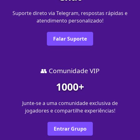
Suporte direto via Telegram, respostas rápidas e
atendimento personalizado!
Falar Suporte
👥 Comunidade VIP
1000+
Junte-se a uma comunidade exclusiva de
jogadores e compartilhe experiências!
Entrar Grupo