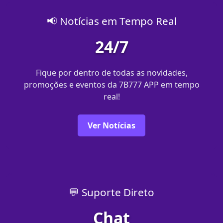
📢 Notícias em Tempo Real
24/7
Fique por dentro de todas as novidades,
promoções e eventos da 7B777 APP em tempo
real!
Ver Notícias
💬 Suporte Direto
Chat