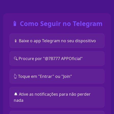
📱 Como Seguir no Telegram
📱 Baixe o app Telegram no seu dispositivo
🔍 Procure por "@7B777 APPOficial"
👆 Toque em "Entrar" ou "Join"
🔔 Ative as notificações para não perder
nada