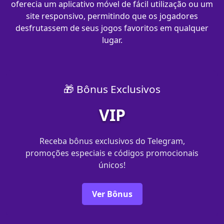
oferecia um aplicativo móvel de fácil utilização ou um
site responsivo, permitindo que os jogadores
desfrutassem de seus jogos favoritos em qualquer
lugar.
🎁 Bônus Exclusivos
VIP
Receba bônus exclusivos do Telegram,
promoções especiais e códigos promocionais
únicos!
Ver Bônus