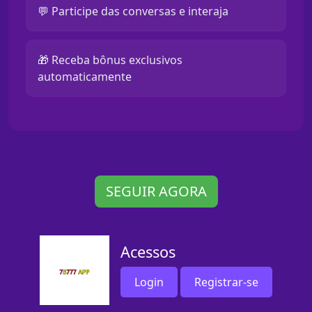
💬 Participe das conversas e interaja
🎁 Receba bônus exclusivos
automaticamente
SEGUIR AGORA
Acessos
Login
Registrar-se