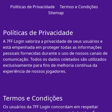
Políticas de Privacidade
Termos e Condições
Sitemap
Políticas de Privacidade
A 7FF Login valoriza a privacidade de seus usuários e
está empenhada em proteger todas as informações
pessoais fornecidas durante o uso de nossos canais de
comunicação. Todos os dados coletados são utilizados
exclusivamente para fins de melhoria contínua da
experiência de nossos jogadores.
Termos e Condições
Os usuários da 7FF Login concordam em respeitar