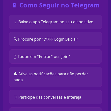
📱 Como Seguir no Telegram
📱 Baixe o app Telegram no seu dispositivo
🔍 Procure por "@7FF LoginOficial"
👆 Toque em "Entrar" ou "Join"
🔔 Ative as notificações para não perder
nada
💬 Participe das conversas e interaja