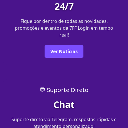
24/7
Fique por dentro de todas as novidades,
promoções e eventos da 7FF Login em tempo
real!
Ver Notícias
💬 Suporte Direto
Chat
Suporte direto via Telegram, respostas rápidas e
atendimento personalizado!