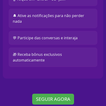
🔔 Ative as notificações para não perder
nada
💬 Participe das conversas e interaja
🎁 Receba bônus exclusivos
automaticamente
SEGUIR AGORA