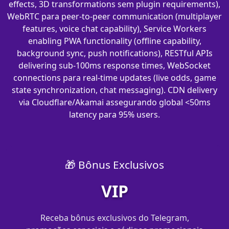
effects, 3D transformations sem plugin requirements),
WebRTC para peer-to-peer communication (multiplayer
features, voice chat capability), Service Workers
enabling PWA functionality (offline capability,
background sync, push notifications), RESTful APIs
delivering sub-100ms response times, WebSocket
connections para real-time updates (live odds, game
state synchronization, chat messaging). CDN delivery
via Cloudflare/Akamai assegurando global <50ms
latency para 95% users.
🎁 Bônus Exclusivos
VIP
Receba bônus exclusivos do Telegram,