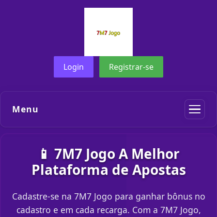
Login
Registrar-se
Menu
📱 7M7 Jogo A Melhor
Plataforma de Apostas
Cadastre-se na 7M7 Jogo para ganhar bônus no
cadastro e em cada recarga. Com a 7M7 Jogo,