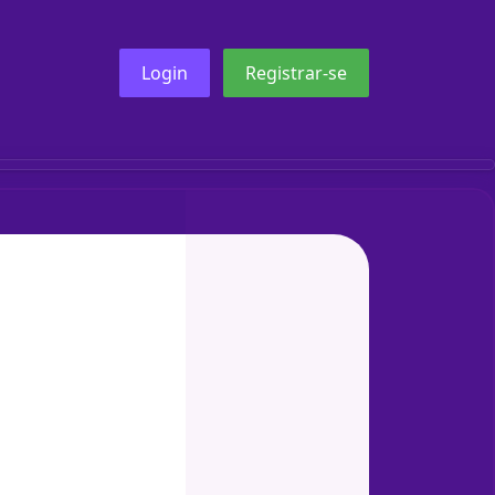
Login
Registrar-se