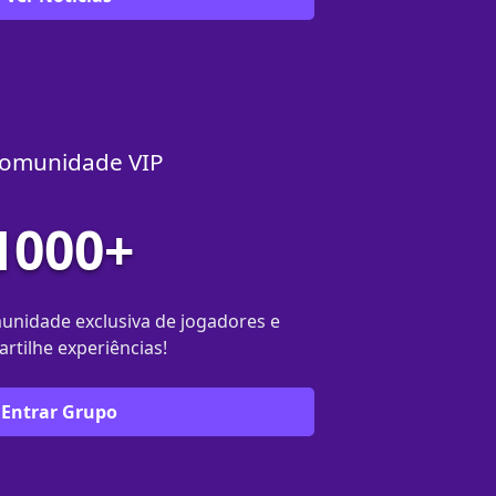
Comunidade VIP
1000+
unidade exclusiva de jogadores e
rtilhe experiências!
Entrar Grupo