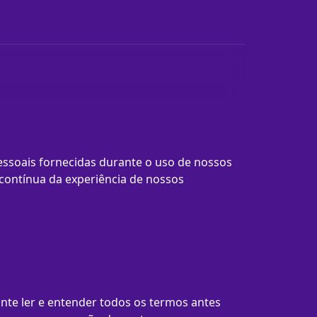
essoais fornecidas durante o uso de nossos
 contínua da experiência de nossos
nte ler e entender todos os termos antes