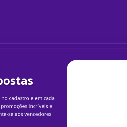
r
postas
 no cadastro e em cada
 promoções incríveis e
unte-se aos vencedores