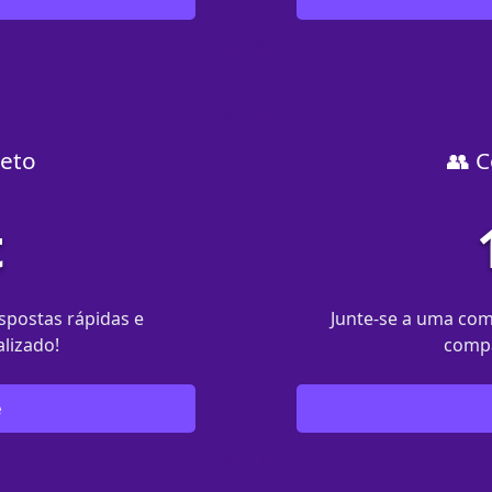
reto
👥 
t
espostas rápidas e
Junte-se a uma com
lizado!
compa
e