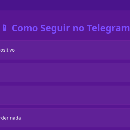
📱 Como Seguir no Telegram
ositivo
erder nada