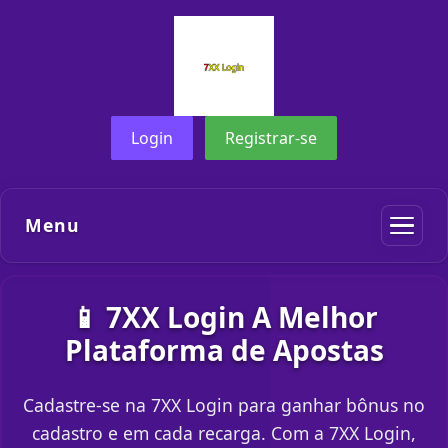
Login
Registrar-se
Menu
📱 7XX Login A Melhor
Plataforma de Apostas
Cadastre-se na 7XX Login para ganhar bônus no
cadastro e em cada recarga. Com a 7XX Login,