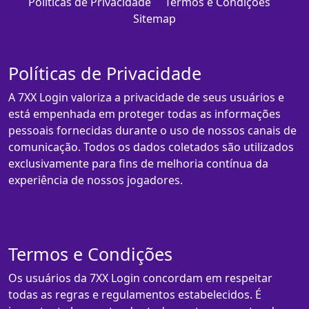
Políticas de Privacidade
Termos e Condições
Sitemap
Políticas de Privacidade
A 7XX Login valoriza a privacidade de seus usuários e
está empenhada em proteger todas as informações
pessoais fornecidas durante o uso de nossos canais de
comunicação. Todos os dados coletados são utilizados
exclusivamente para fins de melhoria contínua da
experiência de nossos jogadores.
Termos e Condições
Os usuários da 7XX Login concordam em respeitar
todas as regras e regulamentos estabelecidos. É