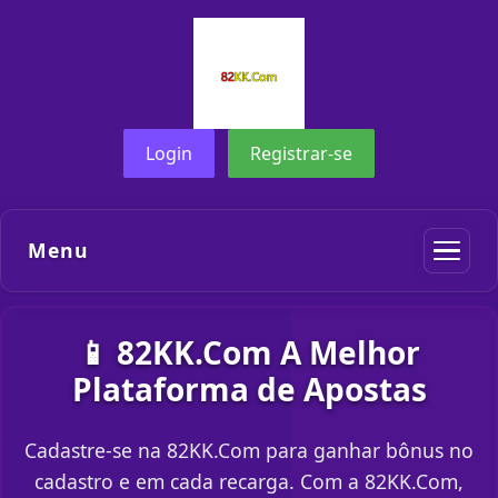
Login
Registrar-se
Menu
📱 82KK.Com A Melhor
Plataforma de Apostas
Cadastre-se na 82KK.Com para ganhar bônus no
cadastro e em cada recarga. Com a 82KK.Com,