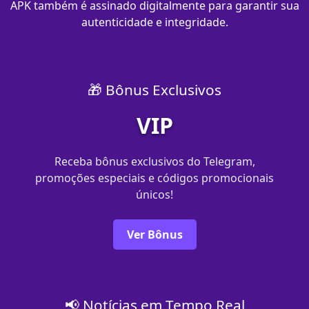
APK também é assinado digitalmente para garantir sua
autenticidade e integridade.
🎁 Bônus Exclusivos
VIP
Receba bônus exclusivos do Telegram,
promoções especiais e códigos promocionais
únicos!
Ver Bônus
📢 Notícias em Tempo Real