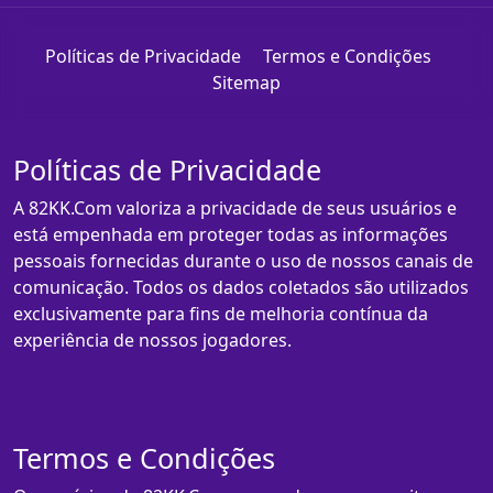
Políticas de Privacidade
Termos e Condições
Sitemap
Políticas de Privacidade
A 82KK.Com valoriza a privacidade de seus usuários e
está empenhada em proteger todas as informações
pessoais fornecidas durante o uso de nossos canais de
comunicação. Todos os dados coletados são utilizados
exclusivamente para fins de melhoria contínua da
experiência de nossos jogadores.
Termos e Condições