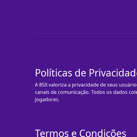
Políticas de Privacida
A 85X valoriza a privacidade de seus usuár
canais de comunicação. Todos os dados cole
jogadores.
Termos e Condições