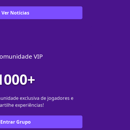
Ver Notícias
Comunidade VIP
1000+
unidade exclusiva de jogadores e
rtilhe experiências!
Entrar Grupo