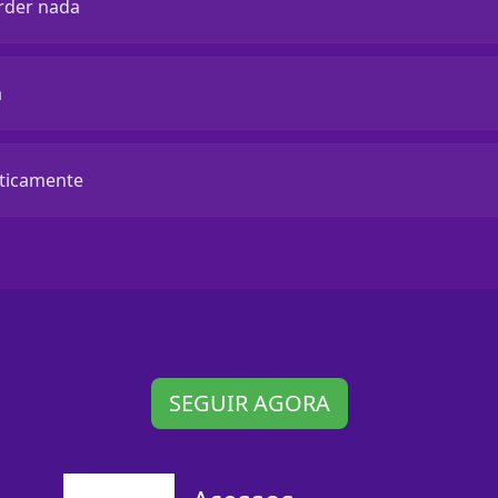
erder nada
a
aticamente
SEGUIR AGORA