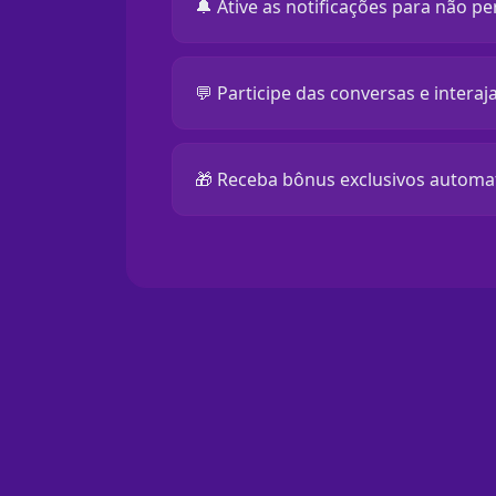
🔔 Ative as notificações para não p
💬 Participe das conversas e interaj
🎁 Receba bônus exclusivos autom