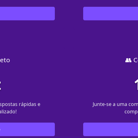
reto
👥 
t
espostas rápidas e
Junte-se a uma com
lizado!
compa
e