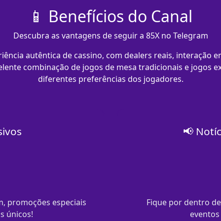
📱 Benefícios do Canal
Descubra as vantagens de seguir a 85X no Telegram
iência autêntica de cassino, com dealers reais, interação e
lente combinação de jogos de mesa tradicionais e jogos exc
diferentes preferências dos jogadores.
sivos
📢 Notí
m, promoções especiais
Fique por dentro d
s únicos!
eventos