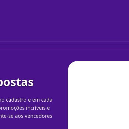
postas
no cadastro e em cada
promoções incríveis e
unte-se aos vencedores