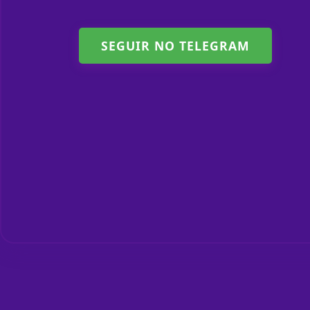
SEGUIR NO TELEGRAM