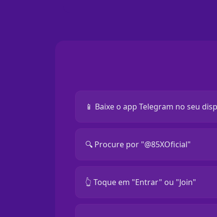
📱 Baixe o app Telegram no seu disp
🔍 Procure por "@85XOficial"
👆 Toque em "Entrar" ou "Join"