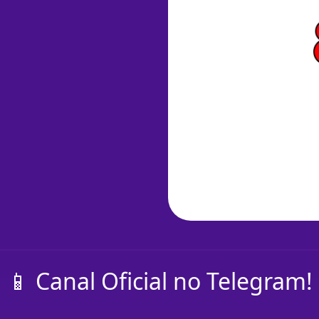
📱 Canal Oficial no Telegram!