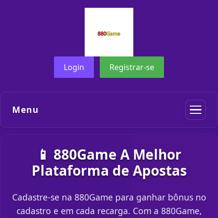
Login
Registrar-se
Menu
📱 880Game A Melhor
Plataforma de Apostas
Cadastre-se na 880Game para ganhar bônus no
cadastro e em cada recarga. Com a 880Game,