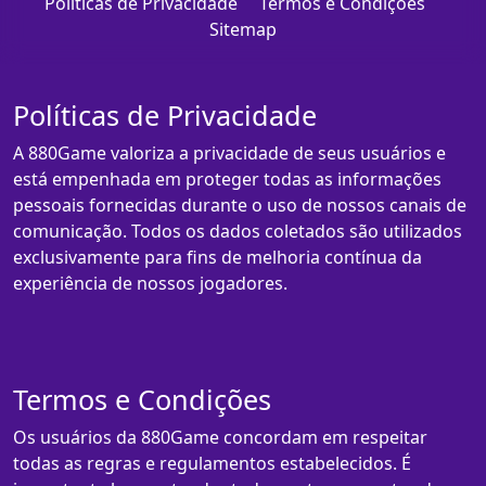
Políticas de Privacidade
Termos e Condições
Sitemap
Políticas de Privacidade
A 880Game valoriza a privacidade de seus usuários e
está empenhada em proteger todas as informações
pessoais fornecidas durante o uso de nossos canais de
comunicação. Todos os dados coletados são utilizados
exclusivamente para fins de melhoria contínua da
experiência de nossos jogadores.
Termos e Condições
Os usuários da 880Game concordam em respeitar
todas as regras e regulamentos estabelecidos. É