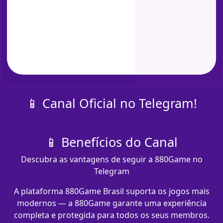
📱 Canal Oficial no Telegram!
📱 Benefícios do Canal
Descubra as vantagens de seguir a 880Game no
Telegram
A plataforma 880Game Brasil suporta os jogos mais
modernos — a 880Game garante uma experiência
completa e protegida para todos os seus membros.