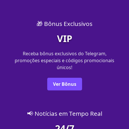
🎁 Bônus Exclusivos
VIP
Receba bônus exclusivos do Telegram,
promoções especiais e códigos promocionais
únicos!
Ver Bônus
📢 Notícias em Tempo Real
24/7