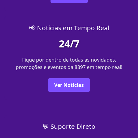
📢 Notícias em Tempo Real
24/7
Fique por dentro de todas as novidades,
promoções e eventos da 8897 em tempo real!
Ver Notícias
💬 Suporte Direto