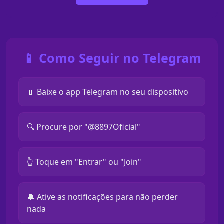
📱 Como Seguir no Telegram
📱 Baixe o app Telegram no seu dispositivo
🔍 Procure por "@8897Oficial"
👆 Toque em "Entrar" ou "Join"
🔔 Ative as notificações para não perder
nada