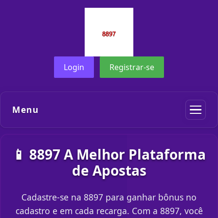
Login
Registrar-se
Menu
📱 8897 A Melhor Plataforma
de Apostas
Cadastre-se na 8897 para ganhar bônus no
cadastro e em cada recarga. Com a 8897, você