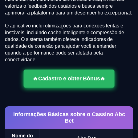
valoriza o feedback dos usuários e busca sempre
aprimorar a plataforma para um desempenho excepcional.
O aplicativo inclui otimizações para conexões lentas e
instáveis, incluindo cache inteligente e compressão de
dados. O sistema também oferece indicadores de
qualidade de conexão para ajudar você a entender
quando a performance pode ser afetada pela
conectividade.
🔥Cadastro e obter Bônus🔥
Informações Básicas sobre o Cassino Abc
Bet
Nome do