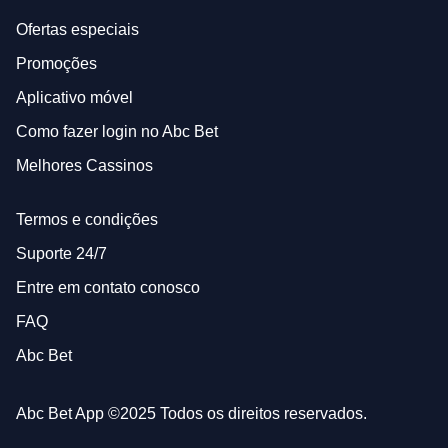
Ofertas especiais
Promoções
Aplicativo móvel
Como fazer login no Abc Bet
Melhores Cassinos
Termos e condições
Suporte 24/7
Entre em contato conosco
FAQ
Abc Bet
Abc Bet App ©2025 Todos os direitos reservados.