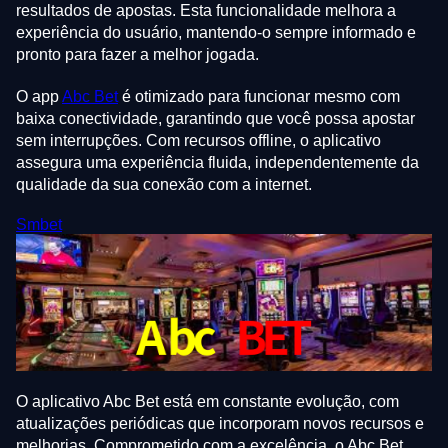
resultados de apostas. Esta funcionalidade melhora a
experiência do usuário, mantendo-o sempre informado e
pronto para fazer a melhor jogada.
O app
Abc Bet
é otimizado para funcionar mesmo com
baixa conectividade, garantindo que você possa apostar
sem interrupções. Com recursos offline, o aplicativo
assegura uma experiência fluida, independentemente da
qualidade da sua conexão com a internet.
Smbet
O aplicativo Abc Bet está em constante evolução, com
atualizações periódicas que incorporam novos recursos e
melhorias. Comprometido com a excelência, o Abc Bet